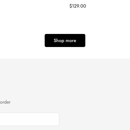
通
$129.00
常
価
格
Shop more
 order