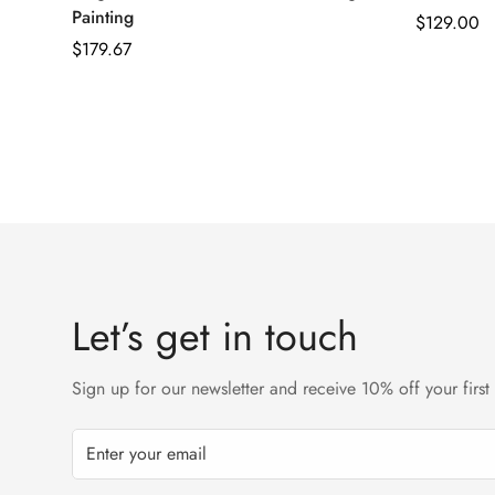
Painting
通
$129.00
通
$179.67
常
常
価
価
格
格
Let’s get in touch
Sign up for our newsletter and receive 10% off your first