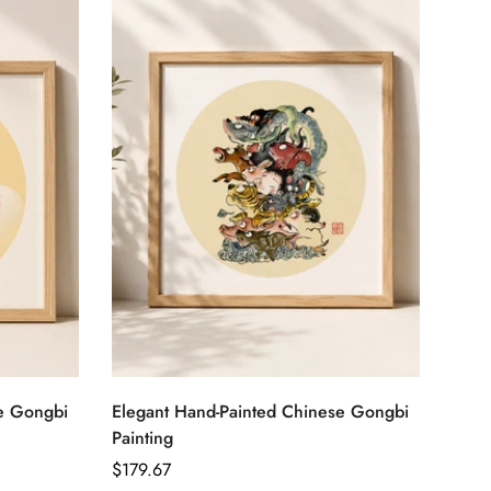
クイック追加
se Gongbi
Elegant Hand-Painted Chinese Gongbi
Painting
通
$179.67