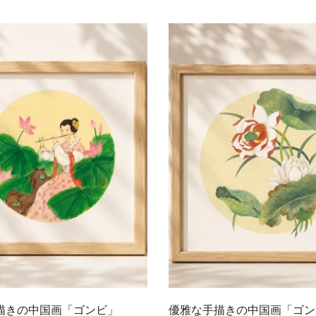
常
価
格
クイック追加
クイック追加
描きの中国画「ゴンビ」
優雅な手描きの中国画「ゴン