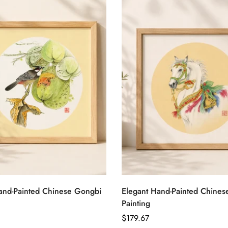
Confirm your age
Are you 18 years old or older?
クイック追加
クイック追加
No, I'm not
Yes, I am
and-Painted Chinese Gongbi
Elegant Hand-Painted Chine
Painting
通
$179.67