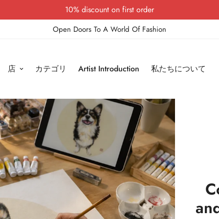
10% discount on first order
Open Doors To A World Of Fashion
店
カテゴリ
Artist Introduction
私たちについて
C
and