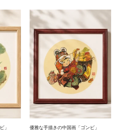
常
価
格
クイック追加
ビ」
優雅な手描きの中国画「ゴンビ」