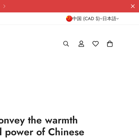
10% discount on first order
中国 (CAD $)
日本語
onvey the warmth
 power of Chinese