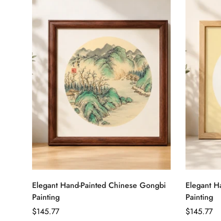
クイック追加
Elegant Hand-Painted Chinese Gongbi
Elegant H
Painting
Painting
通
$145.77
通
$145.77