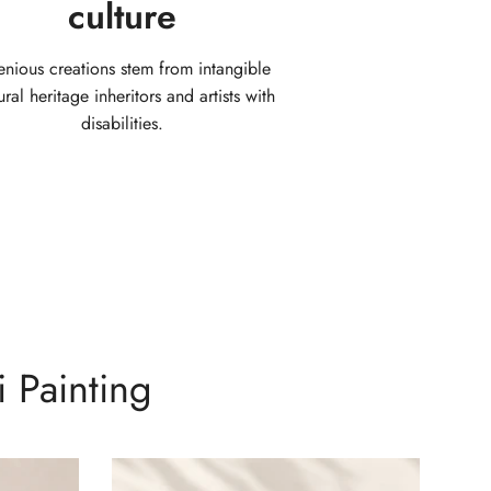
culture
enious creations stem from intangible
ural heritage inheritors and artists with
disabilities.
 Painting