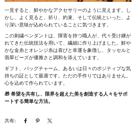
Confirm your age
一見すると、鮮やかなアクセサリーのように見えます。し
Are you 18 years old or older?
かし、よく見ると、祈り、約束、そして伝統といった、よ
り深い意味が込められていることに気づきます。
No, I'm not
Yes, I am
この刺繍ペンダントは、障害を持つ職人が、代々受け継が
れてきた伝統技法を用いて、繊細に作り上げました。鮮や
かな金糸とオレンジ糸は喜びと幸運を象徴し、タッセルと
翡翠ビーズが優雅さと調和を添えています。
ギフト、バッグチャーム、あるいは日々のポジティブな気
持ちの証として最適です。ただの手作りではありません。
心を込めて作られています。
🎁 希望を共有し、限界を超えた美を創造する人々をサポ
ートする簡単な方法。
共有: